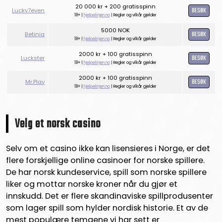
20 000 kr + 200 gratisspinn
BESØK
Lucky7even
18+ |
hjelpelinjen.no
| Regler og vilkår gjelder
5000 NOK
BESØK
Betinia
18+ |
hjelpelinjen.no
| Regler og vilkår gjelder
2000 kr + 100 gratisspinn
BESØK
Luckster
18+ |
hjelpelinjen.no
| Regler og vilkår gjelder
2000 kr + 100 gratisspinn
BESØK
Mr.Play
18+ |
hjelpelinjen.no
| Regler og vilkår gjelder
Velg et norsk casino
Selv om et casino ikke kan lisensieres i Norge, er det
flere forskjellige online casinoer for norske spillere.
De har norsk kundeservice, spill som norske spillere
liker og mottar norske kroner når du gjør et
innskudd. Det er flere skandinaviske spillprodusenter
som lager spill som hylder nordisk historie. Et av de
mest populære temaene vi har sett er