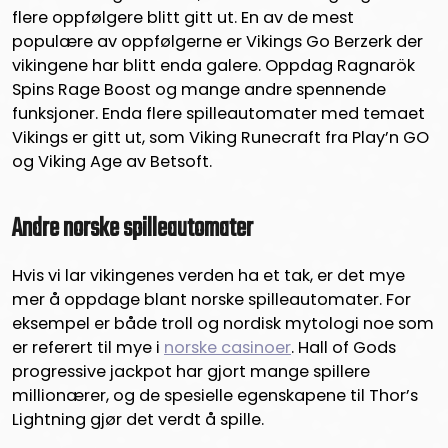
flere oppfølgere blitt gitt ut. En av de mest
populære av oppfølgerne er Vikings Go Berzerk der
vikingene har blitt enda galere. Oppdag Ragnarök
Spins Rage Boost og mange andre spennende
funksjoner. Enda flere spilleautomater med temaet
Vikings er gitt ut, som Viking Runecraft fra Play’n GO
og Viking Age av Betsoft.
Andre norske spilleautomater
Hvis vi lar vikingenes verden ha et tak, er det mye
mer å oppdage blant norske spilleautomater. For
eksempel er både troll og nordisk mytologi noe som
er referert til mye i
norske casinoer
. Hall of Gods
progressive jackpot har gjort mange spillere
millionærer, og de spesielle egenskapene til Thor’s
Lightning gjør det verdt å spille.