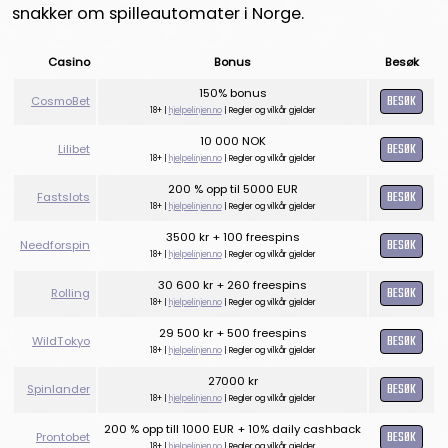
snakker om spilleautomater i Norge.
Casino
Bonus
Besøk
150% bonus
BESØK
CosmoBet
18+ |
hjelpelinjen.no
| Regler og vilkår gjelder
10 000 NOK
BESØK
Lilibet
18+ |
hjelpelinjen.no
| Regler og vilkår gjelder
200 % opp til 5000 EUR
BESØK
Fastslots
18+ |
hjelpelinjen.no
| Regler og vilkår gjelder
3500 kr + 100 freespins
BESØK
Needforspin
18+ |
hjelpelinjen.no
| Regler og vilkår gjelder
30 600 kr + 260 freespins
BESØK
Rolling
18+ |
hjelpelinjen.no
| Regler og vilkår gjelder
29 500 kr + 500 freespins
BESØK
WildTokyo
18+ |
hjelpelinjen.no
| Regler og vilkår gjelder
27000 kr
BESØK
Spinlander
18+ |
hjelpelinjen.no
| Regler og vilkår gjelder
200 % opp till 1000 EUR + 10% daily cashback
BESØK
Prontobet
18+ |
hjelpelinjen.no
| Regler og vilkår gjelder